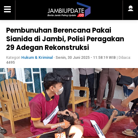
Pembunuhan Berencana Pakai
Sianida di Jambi, Polisi Peragakan
29 Adegan Rekonstruksi
Kategori
Hukum & Kriminal
-
Senin, 30 Juni 2025 - 11:58:19 WIB
| Dibaca:
4495