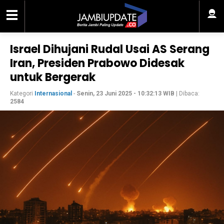
Israel Dihujani Rudal Usai AS Serang
Iran, Presiden Prabowo Didesak
untuk Bergerak
Kategori
Internasional
-
Senin, 23 Juni 2025 - 10:32:13 WIB
| Dibaca:
2584