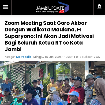
Zoom Meeting Saat Goro Akbar
Dengan Walikota Maulana, H
Suparyono: Ini Akan Jadi Motivasi
Bagi Seluruh Ketua RT se Kota
Jambi
Kategori
Metropolis
-
Minggu, 15 Juni 2025 - 10:33:11 WIB
| Dibaca:
2037