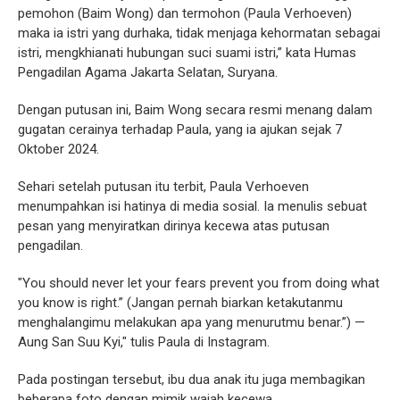
pemohon (Baim Wong) dan termohon (Paula Verhoeven)
maka ia istri yang durhaka, tidak menjaga kehormatan sebagai
istri, mengkhianati hubungan suci suami istri,” kata Humas
Pengadilan Agama Jakarta Selatan, Suryana.
Dengan putusan ini, Baim Wong secara resmi menang dalam
gugatan cerainya terhadap Paula, yang ia ajukan sejak 7
Oktober 2024.
Sehari setelah putusan itu terbit, Paula Verhoeven
menumpahkan isi hatinya di media sosial. Ia menulis sebuat
pesan yang menyiratkan dirinya kecewa atas putusan
pengadilan.
"You should never let your fears prevent you from doing what
you know is right.” (Jangan pernah biarkan ketakutanmu
menghalangimu melakukan apa yang menurutmu benar.”) —
Aung San Suu Kyi," tulis Paula di Instagram.
Pada postingan tersebut, ibu dua anak itu juga membagikan
beberapa foto dengan mimik wajah kecewa.