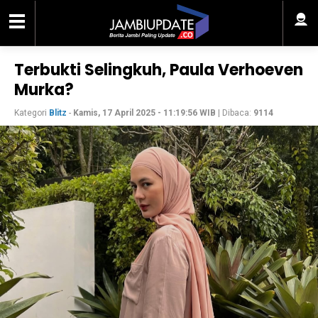
Terbukti Selingkuh, Paula Verhoeven
Murka?
Kategori
Blitz
-
Kamis, 17 April 2025 - 11:19:56 WIB
| Dibaca:
9114