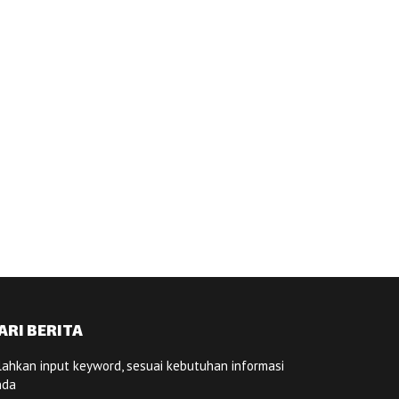
ARI BERITA
lahkan input keyword, sesuai kebutuhan informasi
nda