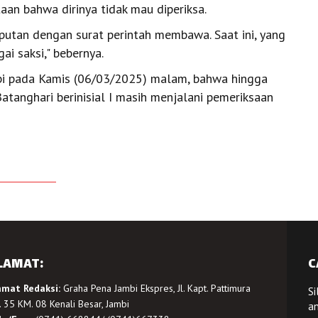
an bahwa dirinya tidak mau diperiksa.
putan dengan surat perintah membawa. Saat ini, yang
i saksi," bebernya.
bi pada Kamis (06/03/2025) malam, bahwa hingga
anghari berinisial I masih menjalani pemeriksaan
LAMAT:
C
amat Redaksi:
Graha Pena Jambi Ekspres, Jl. Kapt. Pattimura
Si
 35 KM. 08 Kenali Besar, Jambi
a