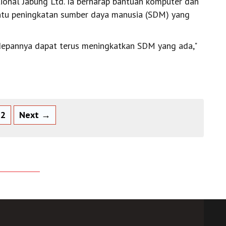
tional Jabung Ltd. Ia berharap bantuan komputer dan
ntu peningkatan sumber daya manusia (SDM) yang
edepannya dapat terus meningkatkan SDM yang ada,"
2
Next →