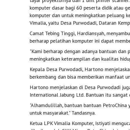
layar proyektornya dan 1 unit printer scanne
komputer dasar bagi 60 peserta didik atau 
komputer dan untuk meningkatkan peluang ker
Vimalia, yaitu Desa Purwodadi, Dataran Kemp
Camat Tebing Tinggi, Hardiansyah, menyambut
berharap pelatihan komputer ini dapat membe
"Kami berharap dengan adanya bantuan dan pe
meningkatkan keterampilan dan kualitas hidup
Kepala Desa Purwodadi, Hartono menjelaskan 
berkembang dan bisa memberikan manfaat u
Hartono menjelaskan di Desa Purwodadi juga
International Jabung Ltd. Bantuan itu sangat
"Alhamdulillah, bantuan bantuan PetroChina y
untuk masyarakat." Tandasnya.
Ketua LPK Vimalia Komputer, Istiyati menguc