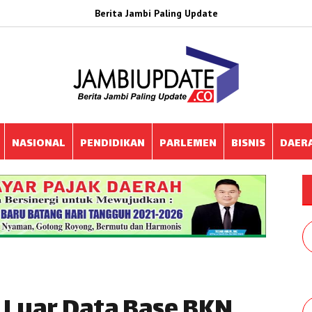
Berita Jambi Paling Update
NASIONAL
PENDIDIKAN
PARLEMEN
BISNIS
DAER
 Luar Data Base BKN