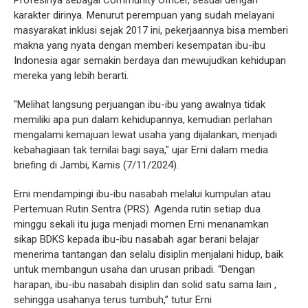
Profesinya sebagai Community Officer, sesuai dengan
karakter dirinya. Menurut perempuan yang sudah melayani
masyarakat inklusi sejak 2017 ini, pekerjaannya bisa memberi
makna yang nyata dengan memberi kesempatan ibu-ibu
Indonesia agar semakin berdaya dan mewujudkan kehidupan
mereka yang lebih berarti.
"Melihat langsung perjuangan ibu-ibu yang awalnya tidak
memiliki apa pun dalam kehidupannya, kemudian perlahan
mengalami kemajuan lewat usaha yang dijalankan, menjadi
kebahagiaan tak ternilai bagi saya," ujar Erni dalam media
briefing di Jambi, Kamis (7/11/2024).
Erni mendampingi ibu-ibu nasabah melalui kumpulan atau
Pertemuan Rutin Sentra (PRS). Agenda rutin setiap dua
minggu sekali itu juga menjadi momen Erni menanamkan
sikap BDKS kepada ibu-ibu nasabah agar berani belajar
menerima tantangan dan selalu disiplin menjalani hidup, baik
untuk membangun usaha dan urusan pribadi. “Dengan
harapan, ibu-ibu nasabah disiplin dan solid satu sama lain ,
sehingga usahanya terus tumbuh,” tutur Erni