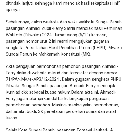
ditindak lanjuti, sehingga kami menolak hasil rekapitulasi ini,”
ujarnya.
Sebelumnya, calon walikota dan wakil walikota Sungai Penuh
pasangan Ahmadi Zubir-Ferry Satria menolak hasil Pemilihan
Walikota (Pilwako) 2024. Jumat siang (6/12) kemarin,
pasangan nomor urut 2 ini resmi mengajukan gugatan
sengketa Perselisihan Hasil Pemilihan Umum (PHPU) Pilwako
Sungai Penuh ke Mahkamah Konstitusi (MK).
Akta pengajuan permohonan pemohon pasangan Ahmadi-
Ferry dirilis di website mkri.id dan teregister dengan nomor
71/PAN.MK/e-AP3/12/2024 . Dalam gugatan sengketa PHPU
Pilwako Sungai Penuh, pasangan Ahmadi-Ferry menunjuk
Kurniad dkk sebagai kuasa hukum.Dalam akta ini, Ahmadi-
Ferry juga melampirkan daftar kelengkapan pengajuan
permohonan pemohon. Masing-masing yakni permohonan,
daftar alat bukti, SK penetapan perolehan suara dan surat
kuasa.
Selain Kota Sungai Penuh, pasangan Tontawi Jauhari- A