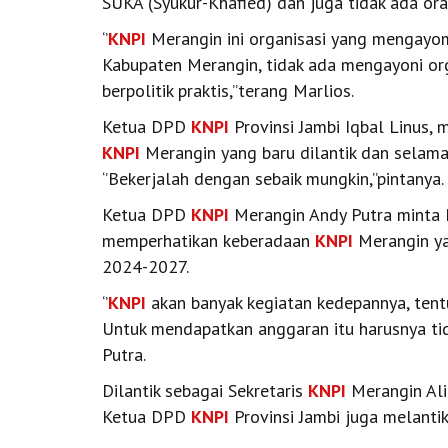
SUKA (Syukur-Khafied) dan juga tidak ada 
‘’
KNPI
Merangin ini organisasi yang mengayom
Kabupaten Merangin, tidak ada mengayoni orga
berpolitik praktis,’’terang Marlios.
Ketua DPD
KNPI
Provinsi Jambi Iqbal Linus
KNPI
Merangin yang baru dilantik dan selama
‘’Bekerjalah dengan sebaik mungkin,’’pintanya.
Ketua DPD
KNPI
Merangin Andy Putra minta 
memperhatikan keberadaan
KNPI
Merangin ya
2024-2027.
‘’
KNPI
akan banyak kegiatan kedepannya, tent
Untuk mendapatkan anggaran itu harusnya tida
Putra.
Dilantik sebagai Sekretaris
KNPI
Merangin Al
Ketua DPD
KNPI
Provinsi Jambi juga melantik