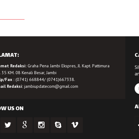
LAMAT:
C
amat Redaksi:
Graha Pena Jambi Ekspres, Jl. Kapt. Pattimura
Si
 35 KM. 08 Kenali Besar, Jambi
a
lp/Fax :
(0741) 668844/ (0741)667338.
ail Redaksi:
jambiupdatecom@gmail.com
A
OW US ON