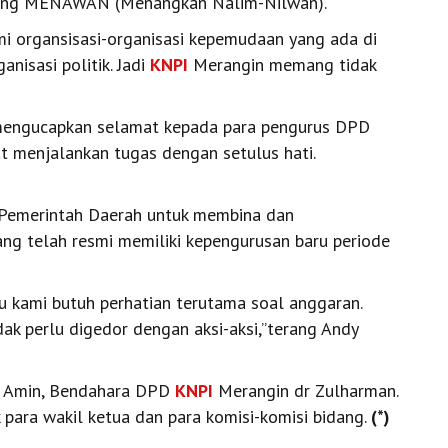
orang MENAWAN (Menangkan Nalim-Nilwan).
i organsisasi-organisasi kepemudaan yang ada di
nisasi politik. Jadi
KNPI
Merangin memang tidak
, mengucapkan selamat kepada para pengurus DPD
t menjalankan tugas dengan setulus hati.
Pemerintah Daerah untuk membina dan
ng telah resmi memiliki kepengurusan baru periode
u kami butuh perhatian terutama soal anggaran.
k perlu digedor dengan aksi-aksi,’’terang Andy
i Amin, Bendahara DPD
KNPI
Merangin dr Zulharman.
 para wakil ketua dan para komisi-komisi bidang.
(*)