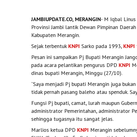
JAMBIUPDATE.CO, MERANGIN
- M Iqbal Linu
Provinsi Jambi lantik Dewan Pimpinan Daera
Kabupaten Merangin.
Sejak terbentuk
KNPI
Sarko pada 1993,
KNPI
Pesan ini sampaikan Pj Bupati Merangin Jang
pada acara pelantikan pengurus DPD
KNPI
Me
dinas bupati Merangin, Minggu (27/10).
‘’Saya menjadi Pj bupati Merangin juga bukan p
tidak pernah pasang baleho atau spenduk. Say
Fungsi Pj bupati, camat, lurah maupun Gubern
administrator Pemerintahan, administrator 
sehingga tugasnya itu sangat jelas.
Marlios ketua DPD
KNPI
Merangin sebelumny