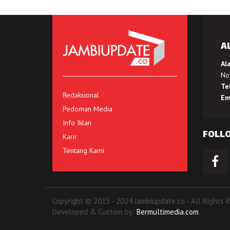
A
Al
No.
Te
Redaksional
Em
Pedoman Media
Info Iklan
FOLL
Karir
Tentang Kami
Copyright © 2015 - 2024 Jambiupdate.co - All Rights 
Developed & Custom by:
Bermultimedia.com