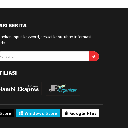
ARI BERITA
lahkan input keyword, sesuai kebutuhan informasi
nda
FILIASI
Store
Windows Store
Google Play