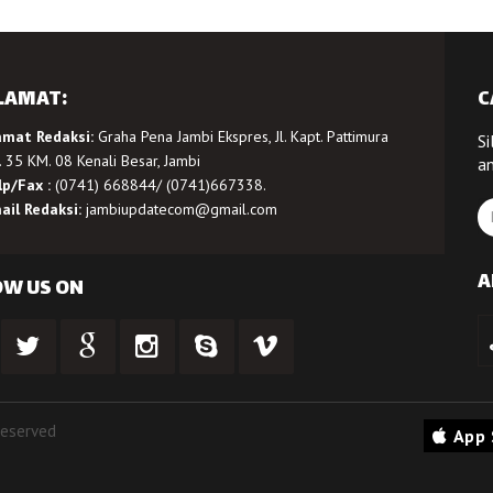
LAMAT:
C
amat Redaksi:
Graha Pena Jambi Ekspres, Jl. Kapt. Pattimura
Si
 35 KM. 08 Kenali Besar, Jambi
a
lp/Fax :
(0741) 668844/ (0741)667338.
ail Redaksi:
jambiupdatecom@gmail.com
A
OW US ON
Reserved
App 