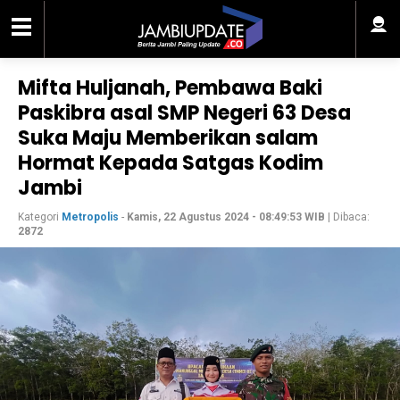
Mifta Huljanah, Pembawa Baki
Paskibra asal SMP Negeri 63 Desa
Suka Maju Memberikan salam
Hormat Kepada Satgas Kodim
Jambi
Kategori
Metropolis
-
Kamis, 22 Agustus 2024 - 08:49:53 WIB
| Dibaca:
2872