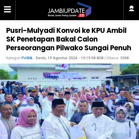
Pusri-Mulyadi Konvoi ke KPU Ambil
SK Penetapan Bakal Calon
Perseorangan Pilwako Sungai Penuh
Kategori
Politik
-
Senin, 19 Agustus 2024 - 19:19:58 WIB
| Dibaca:
3368