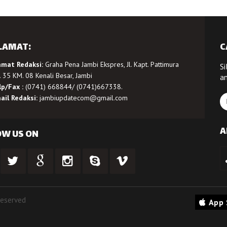
LAMAT:
C
amat Redaksi:
Graha Pena Jambi Ekspres, Jl. Kapt. Pattimura
Si
 35 KM. 08 Kenali Besar, Jambi
a
lp/Fax :
(0741) 668844/ (0741)667338.
ail Redaksi:
jambiupdatecom@gmail.com
A
OW US ON
Reserved
App 