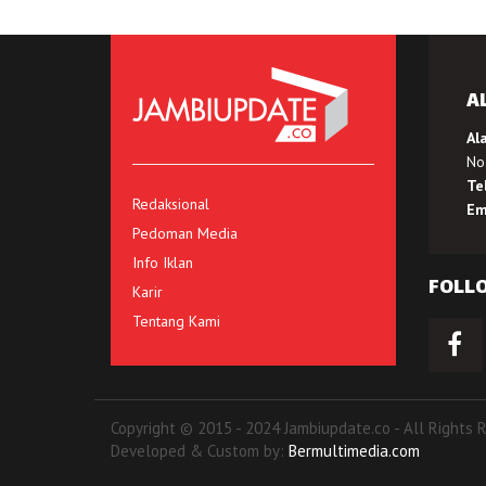
A
Al
No.
Te
Redaksional
Em
Pedoman Media
Info Iklan
FOLL
Karir
Tentang Kami
Copyright © 2015 - 2024 Jambiupdate.co - All Rights 
Developed & Custom by:
Bermultimedia.com