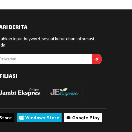
ARI BERITA
lahkan input keyword, sesuai kebutuhan informasi
nda
FILIASI
Store
Windows Store
Google Play