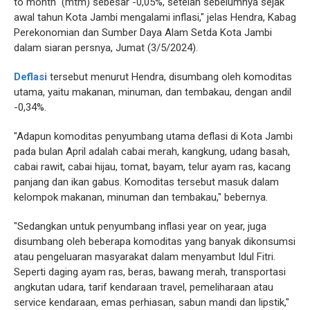
to month" (mtm) sebesar -0,05%, setelah sebelumnya sejak
awal tahun Kota Jambi mengalami inflasi," jelas Hendra, Kabag
Perekonomian dan Sumber Daya Alam Setda Kota Jambi
dalam siaran persnya, Jumat (3/5/2024).
Deflasi
tersebut menurut Hendra, disumbang oleh komoditas
utama, yaitu makanan, minuman, dan tembakau, dengan andil
-0,34%.
"Adapun komoditas penyumbang utama deflasi di Kota Jambi
pada bulan April adalah cabai merah, kangkung, udang basah,
cabai rawit, cabai hijau, tomat, bayam, telur ayam ras, kacang
panjang dan ikan gabus. Komoditas tersebut masuk dalam
kelompok makanan, minuman dan tembakau," bebernya.
"Sedangkan untuk penyumbang inflasi year on year, juga
disumbang oleh beberapa komoditas yang banyak dikonsumsi
atau pengeluaran masyarakat dalam menyambut Idul Fitri.
Seperti daging ayam ras, beras, bawang merah, transportasi
angkutan udara, tarif kendaraan travel, pemeliharaan atau
service kendaraan, emas perhiasan, sabun mandi dan lipstik,"