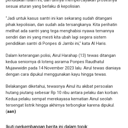
pendidikan islam ini, dan dirinya mempercayakan prosesnya
sesuai aturan yang berlaku di kepolisian.
"Jadi untuk kasus santri ini kan sekarang sudah ditangani
pihak kepolisian, dan sudah ada tersangkanya. Kita perihatin
melihat ada santri yang tega menghabisi nyawa temannya
sendiri dan ini yang mesti kita ubah lagi segera sistem
pendidikan santri di Ponpes di Jambi ini," kata Al Haris.
Dalam keterangan polisi, Airul Harahap (13) tewas ditangan
kedua seniornya di loteng asrama Ponpes Raudhatul
Mujawwidin pada 14 November 2023 lalu. Airul tewas dianiaya
dengan cara dipukul menggunakan kayu hingga tewas.
Belakangan diketahui, tewasnya Ainul itu akibat persoalan
hutang piutang sebesar Rp 10 ribu antara pelaku dan korban.
Kedua pelaku sempat merekayasa kematian Ainul seolah
tersengat listrik hingga akhirnya terbongkar karena dipukul.
(
aan)
Ikuti perkembangan berita ini dalam topik: