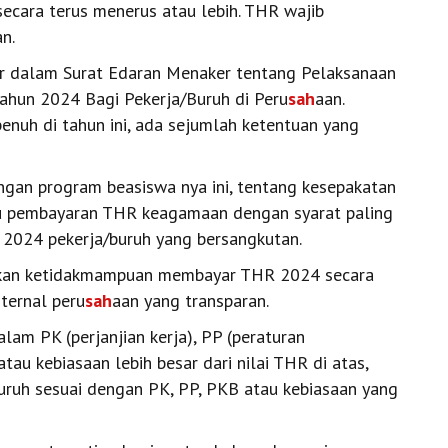
ecara terus menerus atau lebih. THR wajib
n.
r dalam Surat Edaran Menaker tentang Pelaksanaan
hun 2024 Bagi Pekerja/Buruh di Peru
sah
aan.
nuh di tahun ini, ada sejumlah ketentuan yang
ngan program beasiswa nya ini, tentang kesepakatan
tu pembayaran THR keagamaan dengan syarat paling
 2024 pekerja/buruh yang bersangkutan.
ikan ketidakmampuan membayar THR 2024 secara
ternal peru
sah
aan yang transparan.
lam PK (perjanjian kerja), PP (peraturan
atau kebiasaan lebih besar dari nilai THR di atas,
ruh sesuai dengan PK, PP, PKB atau kebiasaan yang