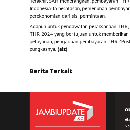
Terakhir, SAH menerangkan, pembayaran THR
Indonesia. Ia beralasan, pemenuhan pembaya
perekonomian dari sisi permintaan.
Adapun untuk pengawalan pelaksanaan THR,
THR 2024 yang bertujuan untuk memberikan p
pelayanan, pengaduan pembayaran THR. "Posko 
pungkasnya.
(aiz)
Berita Terkait
A
Al
No.