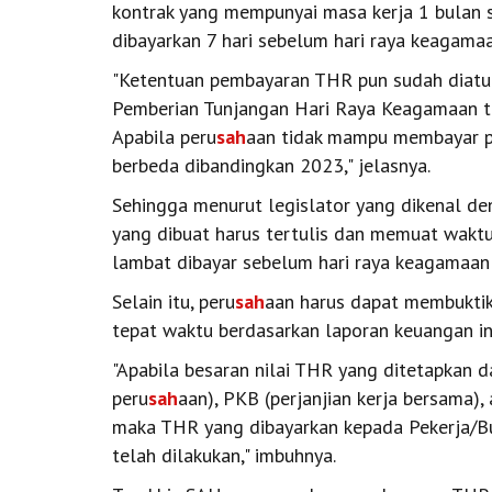
kontrak yang mempunyai masa kerja 1 bulan s
dibayarkan 7 hari sebelum hari raya keagamaa
"Ketentuan pembayaran THR pun sudah diatu
Pemberian Tunjangan Hari Raya Keagamaan ta
Apabila peru
sah
aan tidak mampu membayar pe
berbeda dibandingkan 2023," jelasnya.
Sehingga menurut legislator yang dikenal de
yang dibuat harus tertulis dan memuat wak
lambat dibayar sebelum hari raya keagamaan
Selain itu, peru
sah
aan harus dapat membukt
tepat waktu berdasarkan laporan keuangan in
"Apabila besaran nilai THR yang ditetapkan da
peru
sah
aan), PKB (perjanjian kerja bersama), 
maka THR yang dibayarkan kepada Pekerja/Bu
telah dilakukan," imbuhnya.