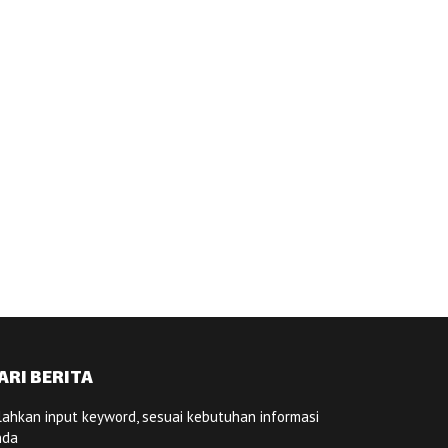
ARI BERITA
lahkan input keyword, sesuai kebutuhan informasi
nda