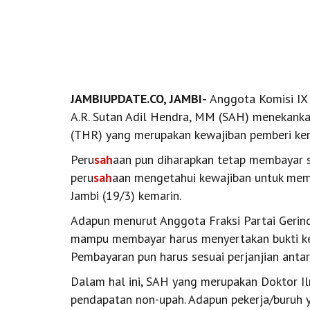
JAMBIUPDATE.CO, JAMBI-
Anggota Komisi IX 
A.R. Sutan Adil Hendra, MM (SAH) menekank
(THR) yang merupakan kewajiban pemberi ker
Peru
sah
aan pun diharapkan tetap membayar s
peru
sah
aan mengetahui kewajiban untuk memb
Jambi (19/3) kemarin.
Adapun menurut Anggota Fraksi Partai Gerind
mampu membayar harus menyertakan bukti k
Pembayaran pun harus sesuai perjanjian anta
Dalam hal ini, SAH yang merupakan Doktor 
pendapatan non-upah. Adapun pekerja/buruh 