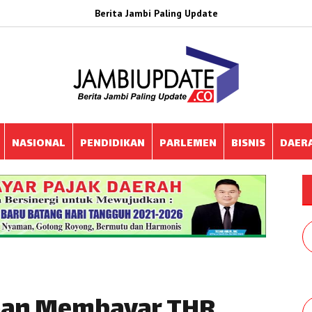
Berita Jambi Paling Update
NASIONAL
PENDIDIKAN
PARLEMEN
BISNIS
DAER
aan Membayar THR