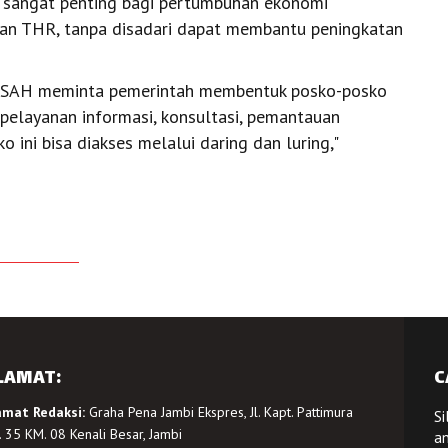
 sangat penting bagi pertumbuhan ekonomi
ran THR, tanpa disadari dapat membantu peningkatan
 SAH meminta pemerintah membentuk posko-posko
elayanan informasi, konsultasi, pemantauan
ini bisa diakses melalui daring dan luring,"
LAMAT:
C
amat Redaksi:
Graha Pena Jambi Ekspres, Jl. Kapt. Pattimura
Si
 35 KM. 08 Kenali Besar, Jambi
a