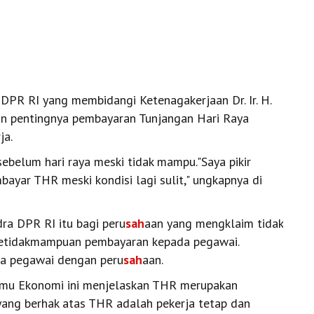
DPR RI yang membidangi Ketenagakerjaan Dr. Ir. H.
an pentingnya pembayaran Tunjangan Hari Raya
ja.
ebelum hari raya meski tidak mampu."Saya pikir
ayar THR meski kondisi lagi sulit," ungkapnya di
ra DPR RI itu bagi peru
sah
aan yang mengklaim tidak
etidakmampuan pembayaran kepada pegawai.
ra pegawai dengan peru
sah
aan.
Ilmu Ekonomi ini menjelaskan THR merupakan
yang berhak atas THR adalah pekerja tetap dan