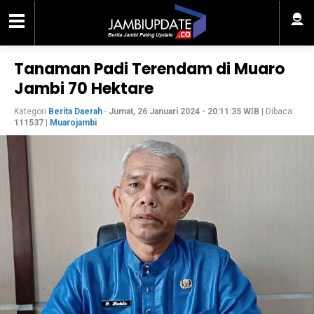
Tanaman Padi Terendam di Muaro
Jambi 70 Hektare
Kategori
Berita Daerah
-
Jumat, 26 Januari 2024 - 20:11:35 WIB
| Dibaca:
111537
|
Muarojambi