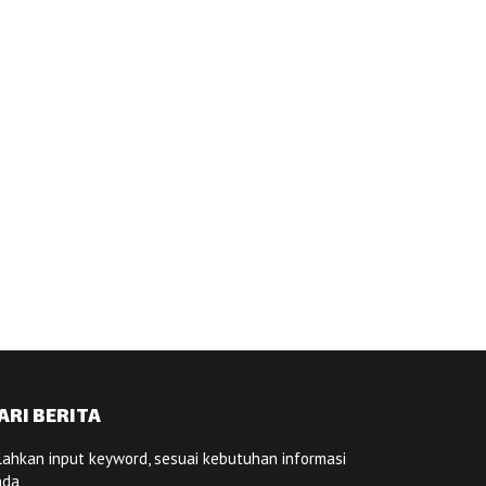
ARI BERITA
lahkan input keyword, sesuai kebutuhan informasi
nda