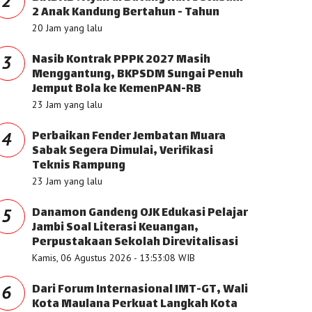
2
2 Anak Kandung Bertahun - Tahun
20 Jam yang lalu
Nasib Kontrak PPPK 2027 Masih
3
Menggantung, BKPSDM Sungai Penuh
Jemput Bola ke KemenPAN-RB
23 Jam yang lalu
Perbaikan Fender Jembatan Muara
4
Sabak Segera Dimulai, Verifikasi
Teknis Rampung
23 Jam yang lalu
Danamon Gandeng OJK Edukasi Pelajar
5
Jambi Soal Literasi Keuangan,
Perpustakaan Sekolah Direvitalisasi
Kamis, 06 Agustus 2026 - 13:53:08 WIB
Dari Forum Internasional IMT-GT, Wali
6
Kota Maulana Perkuat Langkah Kota