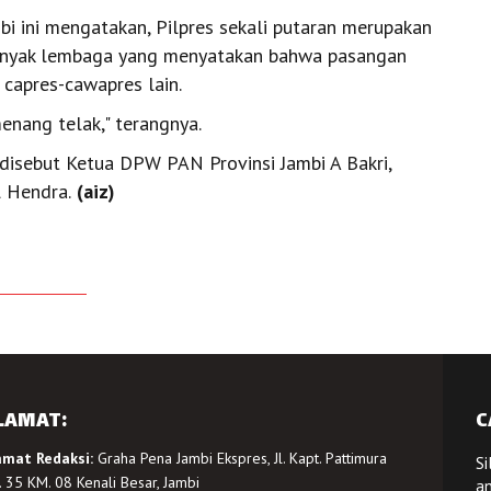
 ini mengatakan, Pilpres sekali putaran merupakan
n banyak lembaga yang menyatakan bahwa pasangan
 capres-cawapres lain.
enang telak," terangnya.
disebut Ketua DPW PAN Provinsi Jambi A Bakri,
l Hendra.
(aiz)
LAMAT:
C
amat Redaksi:
Graha Pena Jambi Ekspres, Jl. Kapt. Pattimura
Si
 35 KM. 08 Kenali Besar, Jambi
a