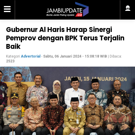
Gubernur Al Haris Harap Sinergi
Pemprov dengan BPK Terus Terjalin
Baik
Kategori
Advertorial
-
Sabtu, 06 Januari 2024 - 15:08:18 WIB
| Dibaca:
2523