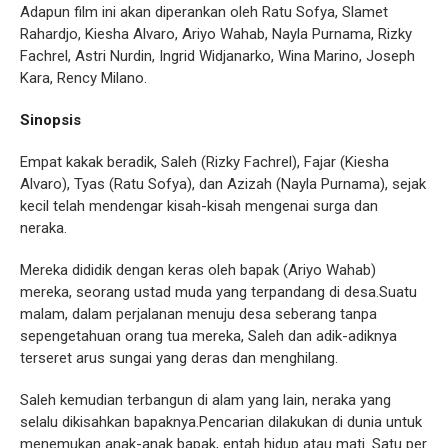
Adapun film ini akan diperankan oleh Ratu Sofya, Slamet
Rahardjo, Kiesha Alvaro, Ariyo Wahab, Nayla Purnama, Rizky
Fachrel, Astri Nurdin, Ingrid Widjanarko, Wina Marino, Joseph
Kara, Rency Milano.
Sinopsis
Empat kakak beradik, Saleh (Rizky Fachrel), Fajar (Kiesha
Alvaro), Tyas (Ratu Sofya), dan Azizah (Nayla Purnama), sejak
kecil telah mendengar kisah-kisah mengenai surga dan
neraka.
Mereka dididik dengan keras oleh bapak (Ariyo Wahab)
mereka, seorang ustad muda yang terpandang di desa.Suatu
malam, dalam perjalanan menuju desa seberang tanpa
sepengetahuan orang tua mereka, Saleh dan adik-adiknya
terseret arus sungai yang deras dan menghilang.
S
aleh kemudian terbangun di alam yang lain, neraka yang
selalu dikisahkan bapaknya.Pencarian dilakukan di dunia untuk
menemukan anak-anak bapak, entah hidup atau mati. Satu per