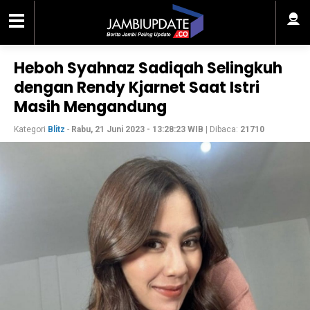
Heboh Syahnaz Sadiqah Selingkuh
dengan Rendy Kjarnet Saat Istri
Masih Mengandung
Kategori
Blitz
-
Rabu, 21 Juni 2023 - 13:28:23 WIB
| Dibaca:
21710