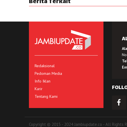
Berita Terkait
A
Al
No.
Te
Redaksional
Em
Pedoman Media
Info Iklan
FOLL
Karir
Tentang Kami
Copyright © 2015 - 2024 Jambiupdate.co - All Rights 