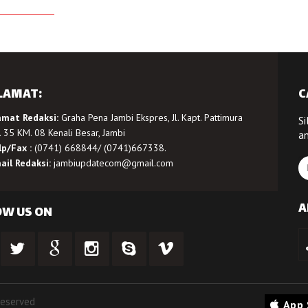
LAMAT:
C
amat Redaksi:
Graha Pena Jambi Ekspres, Jl. Kapt. Pattimura
Si
 35 KM. 08 Kenali Besar, Jambi
a
lp/Fax :
(0741) 668844/ (0741)667338.
ail Redaksi:
jambiupdatecom@gmail.com
A
OW US ON
Reserved
App 