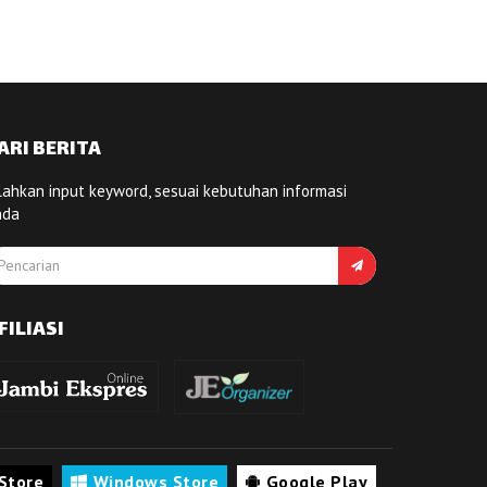
ARI BERITA
lahkan input keyword, sesuai kebutuhan informasi
nda
FILIASI
Store
Windows Store
Google Play