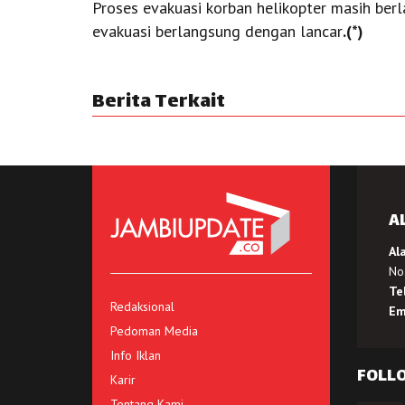
Proses evakuasi korban helikopter masih berl
evakuasi berlangsung dengan lancar
.(*)
Berita Terkait
A
Al
No.
Te
Redaksional
Em
Pedoman Media
Info Iklan
FOLL
Karir
Tentang Kami