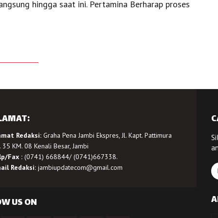
angsung hingga saat ini. Pertamina Berharap proses
LAMAT:
C
amat Redaksi:
Graha Pena Jambi Ekspres, Jl. Kapt. Pattimura
Si
 35 KM. 08 Kenali Besar, Jambi
a
lp/Fax :
(0741) 668844/ (0741)667338.
ail Redaksi:
jambiupdatecom@gmail.com
A
OW US ON