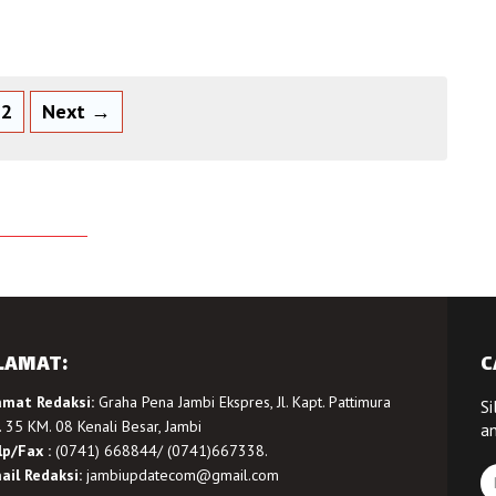
2
Next →
LAMAT:
C
amat Redaksi:
Graha Pena Jambi Ekspres, Jl. Kapt. Pattimura
Si
 35 KM. 08 Kenali Besar, Jambi
a
lp/Fax :
(0741) 668844/ (0741)667338.
ail Redaksi:
jambiupdatecom@gmail.com