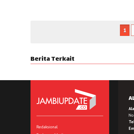
1
Berita Terkait
A
Al
No.
Te
Redaksional
Em