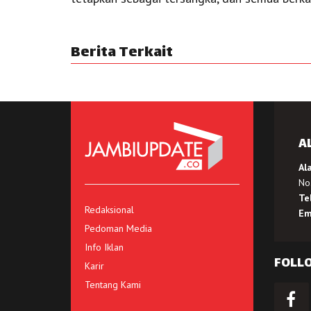
Berita Terkait
A
Al
No.
Te
Redaksional
Em
Pedoman Media
Info Iklan
FOLL
Karir
Tentang Kami