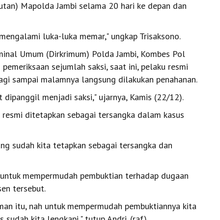
utan) Mapolda Jambi selama 20 hari ke depan dan
 mengalami luka-luka memar," ungkap Trisaksono.
iminal Umum (Dirkrimum) Polda Jambi, Kombes Pol
emeriksaan sejumlah saksi, saat ini, pelaku resmi
 pagi sampai malamnya langsung dilakukan penahanan.
 dipanggil menjadi saksi," ujarnya, Kamis (22/12).
ut resmi ditetapkan sebagai tersangka dalam kasus
ang sudah kita tetapkan sebagai tersangka dan
ga untuk mempermudah pembuktian terhadap dugaan
en tersebut.
an itu, nah untuk mempermudah pembuktiannya kita
sudah kita lengkapi," tutup Andri. (raf)