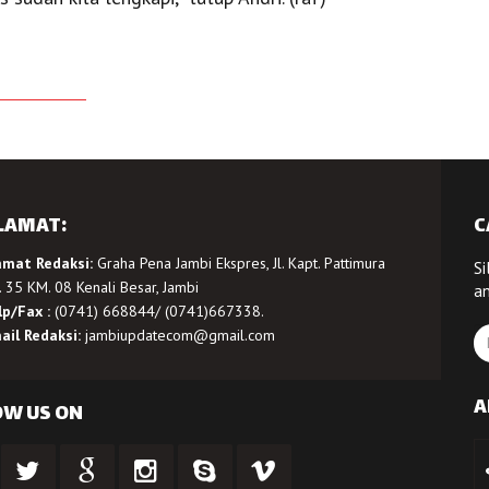
LAMAT:
C
amat Redaksi:
Graha Pena Jambi Ekspres, Jl. Kapt. Pattimura
Si
 35 KM. 08 Kenali Besar, Jambi
a
lp/Fax :
(0741) 668844/ (0741)667338.
ail Redaksi:
jambiupdatecom@gmail.com
A
OW US ON