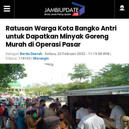
Ratusan Warga Kota Bangko Antri
untuk Dapatkan Minyak Goreng
Murah di Operasi Pasar
Kategori
Berita Daerah
-
Selasa, 22 Februari 2022 - 11:19:08 WIB
|
Dibaca:
118163
|
Merangin