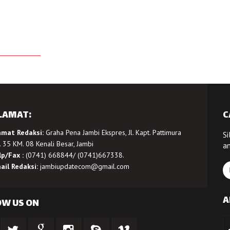
LAMAT:
C
amat Redaksi:
Graha Pena Jambi Ekspres, Jl. Kapt. Pattimura
Si
 35 KM. 08 Kenali Besar, Jambi
a
lp/Fax :
(0741) 668844/ (0741)667338.
ail Redaksi:
jambiupdatecom@gmail.com
A
OW US ON