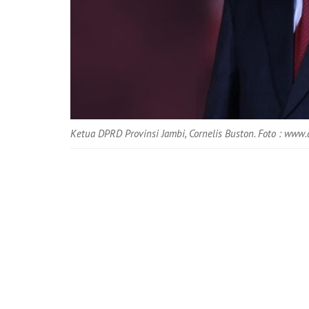
Ketua DPRD Provinsi Jambi, Cornelis Buston. Foto : www.