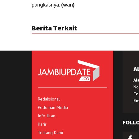
pungkasnya.
(wan)
Berita Terkait
A
Al
No.
Te
Redaksional
Em
Pedoman Media
Info Iklan
FOLL
Karir
Tentang Kami