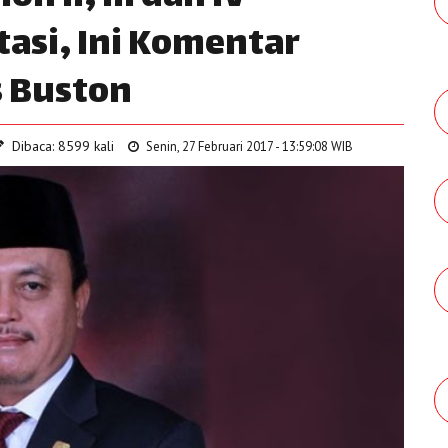
asi, Ini Komentar
s Buston
Dibaca: 8599 kali
Senin, 27 Februari 2017 - 13:59:08 WIB