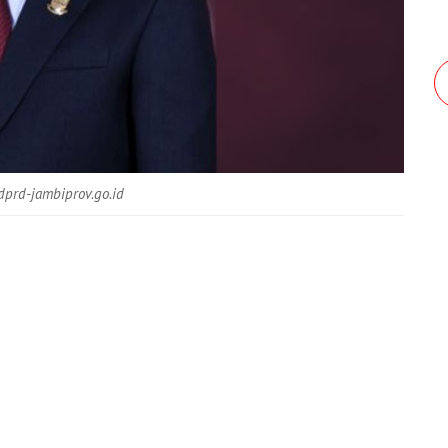
dprd-jambiprov.go.id