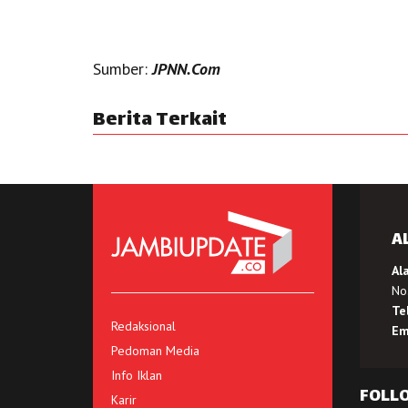
Sumber:
JPNN.Com
Berita Terkait
A
Al
No.
Te
Redaksional
Em
Pedoman Media
Info Iklan
FOLL
Karir