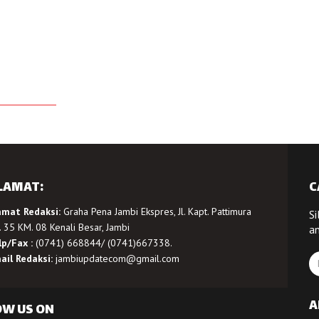
LAMAT:
C
amat Redaksi:
Graha Pena Jambi Ekspres, Jl. Kapt. Pattimura
Si
 35 KM. 08 Kenali Besar, Jambi
a
lp/Fax :
(0741) 668844/ (0741)667338.
ail Redaksi:
jambiupdatecom@gmail.com
A
OW US ON