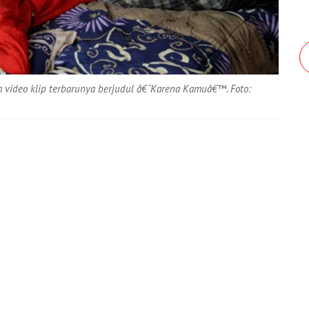
am video klip terbarunya berjudul â€˜Karena Kamuâ€™. Foto: