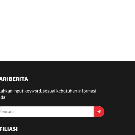
ARI BERITA
lahkan input keyword, sesuai kebutuhan informasi
nda
FILIASI