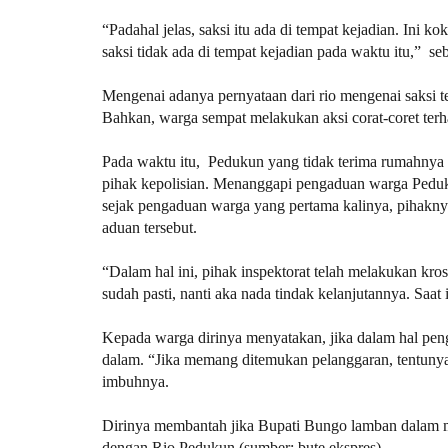
“Padahal jelas, saksi itu ada di tempat kejadian. Ini 
saksi tidak ada di tempat kejadian pada waktu itu,” se
Mengenai adanya pernyataan dari rio mengenai saksi 
Bahkan, warga sempat melakukan aksi corat-coret terh
Pada waktu itu, Pedukun yang tidak terima rumahnya 
pihak kepolisian.
Menanggapi pengaduan warga Pedukun
sejak pengaduan warga yang pertama kalinya, pihaknya
aduan tersebut.
“Dalam hal ini, pihak inspektorat telah melakukan kros
sudah pasti, nanti aka nada tindak kelanjutannya. Saat
Kepada warga dirinya menyatakan, jika dalam hal peng
dalam. “Jika memang ditemukan pelanggaran, tentunya
imbuhnya.
Dirinya membantah jika Bupati Bungo lamban dalam me
dengan Rio Pedukun.(
sumber: bute ekspres
)