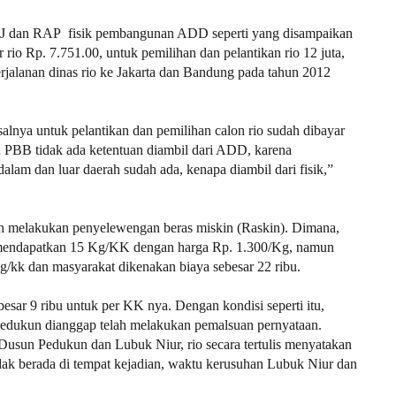
PJ dan RAP fisik pembangunan ADD seperti yang disampaikan
r rio Rp. 7.751.00, untuk pemilihan dan pelantikan rio 12 juta,
rjalanan dinas rio ke Jakarta dan Bandung pada tahun 2012
alnya untuk pelantikan dan pemilihan calon rio sudah dibayar
n PBB tidak ada ketentuan diambil dari ADD, karena
alam dan luar daerah sudah ada, kenapa diambil dari fisik,”
ah melakukan penyelewengan beras miskin (Raskin). Dimana,
 mendapatkan 15 Kg/KK dengan harga Rp. 1.300/Kg, namun
g/kk dan masyarakat dikenakan biaya sebesar 22 ribu.
esar 9 ribu untuk per KK nya. Dengan kondisi seperti itu,
Pedukun dianggap telah melakukan pemalsuan pernyataan.
Dusun Pedukun dan Lubuk Niur, rio secara tertulis menyatakan
idak berada di tempat kejadian, waktu kerusuhan Lubuk Niur dan