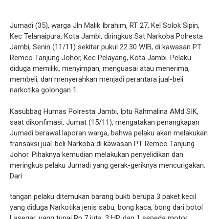
Jumadi (35), warga Jln Malik Ibrahim, RT 27, Kel Solok Sipin,
Kec Telanaipura, Kota Jambi, diringkus Sat Narkoba Polresta
Jambi, Senin (11/11) sekitar pukul 22.30 WIB, di kawasan PT
Remco Tanjung Johor, Kec Pelayang, Kota Jambi. Pelaku
diduga memiliki, menyimpan, menguasai atau menerima,
membeli, dan menyerahkan menjadi perantara jual-beli
narkotika golongan 1.
Kasubbag Humas Polresta Jambi, Iptu Rahmalina AMd SIK,
saat dikonfimasi, Jumat (15/11), mengatakan penangkapan
Jumadi berawal laporan warga, bahwa pelaku akan melakukan
transaksi jual-beli Narkoba di kawasan PT Remco Tanjung
Johor. Pihaknya kemudian melakukan penyelidikan dan
meringkus pelaku Jumadi yang gerak-geriknya mencurigakan.
Dari
tangan pelaku ditemukan barang bukti berupa 3 paket kecil
yang diduga Narkotika jenis sabu, bong kaca, bong dari botol
Lasegar, uang tunai Rp 7 juta, 3 HP, dan 1 sepeda motor