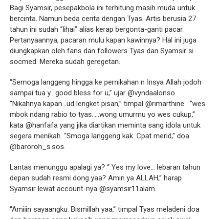
Bagi Syamsir, pesepakbola ini terhitung masih muda untuk
bercinta. Namun beda cerita dengan Tyas. Artis berusia 27
tahun ini sudah “lihai” alias kerap bergonta-ganti pacar.
Pertanyaannya, pacaran mulu kapan kawinnya? Hal ini juga
diungkapkan oleh fans dan followers Tyas dan Syamsir si
socmed. Mereka sudah geregetan.
“Semoga langgeng hingga ke pernikahan n Insya Allah jodoh
sampai tua y.. good bless for u,” ujar @vyndaalonso.
“Nikahnya kapan...ud lengket pisan,” timpal @rimarthine. “wes
mbok ndang rabio to tyas.....wong umurmu yo wes cukup,”
kata @hanfafa yang jika diartikan meminta sang idola untuk
segera menikah. “Smoga langgeng kak. Cpat merid,” doa
@baroroh_s.sos.
Lantas menunggu apalagi ya?
“ Yes my love... lebaran tahun
depan sudah resmi dong yaa?
Amin ya ALLAH,” harap
Syamsir lewat account-nya @syamsir11alam.
“Amiiin sayaangku. Bismillah yaa,” timpal Tyas meladeni doa