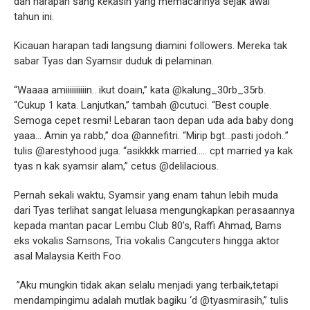
dan harapan sang kekasih yang memacarinya sejak awal
tahun ini.
Kicauan harapan tadi langsung diamini followers. Mereka tak
sabar Tyas dan Syamsir duduk di pelaminan.
“Waaaa amiiiiiiiiiin.. ikut doain,” kata @kalung_30rb_35rb.
“Cukup 1 kata. Lanjutkan,” tambah @cutuci.
“Best couple.
Semoga cepet resmi! Lebaran taon depan uda ada baby dong
yaaa... Amin ya rabb,” doa @annefitri. “Mirip bgt...pasti jodoh..”
tulis @arestyhood juga. “asikkkk married..... cpt married ya kak
tyas n kak syamsir alam,” cetus @delilacious.
Pernah sekali waktu, Syamsir yang enam tahun lebih muda
dari Tyas terlihat sangat leluasa mengungkapkan perasaannya
kepada mantan pacar Lembu Club 80’s, Raffi Ahmad, Bams
eks vokalis Samsons, Tria vokalis Cangcuters hingga aktor
asal Malaysia Keith Foo.
”Aku mungkin tidak akan selalu menjadi yang terbaik,tetapi
mendampingimu adalah mutlak bagiku ‘d @tyasmirasih,” tulis