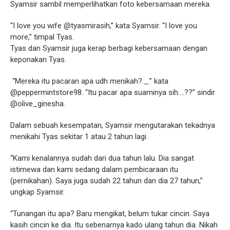
Syamsir sambil memperlihatkan foto kebersamaan mereka.
“I love you wife @tyasmirasih,” kata Syamsir. “I love you
more,” timpal Tyas.
Tyas dan Syamsir juga kerap berbagi kebersamaan dengan
keponakan Tyas.
“Mereka itu pacaran apa udh menikah?._.” kata
@peppermintstore98. “Itu pacar apa suaminya sih....??” sindir
@olive_ginesha.
Dalam sebuah kesempatan, Syamsir mengutarakan tekadnya
menikahi Tyas sekitar 1 atau 2 tahun lagi.
“Kami kenalannya sudah dari dua tahun lalu. Dia sangat
istimewa dan kami sedang dalam pembicaraan itu
(pernikahan).
Saya juga sudah 22 tahun dan dia 27 tahun,”
ungkap Syamsir.
“Tunangan itu apa? Baru mengikat, belum tukar cincin. Saya
kasih cincin ke dia. Itu sebenarnya kado ulang tahun dia. Nikah