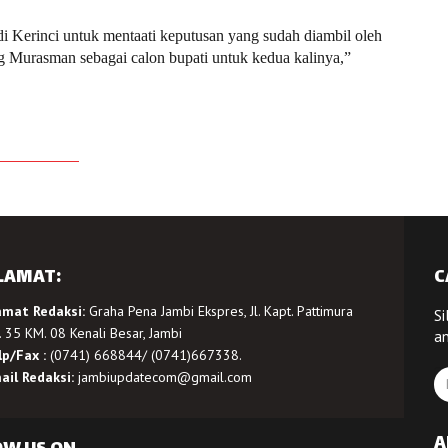
 Kerinci untuk mentaati keputusan yang sudah diambil oleh
 Murasman sebagai calon bupati untuk kedua kalinya,”
LAMAT:
C
amat Redaksi:
Graha Pena Jambi Ekspres, Jl. Kapt. Pattimura
Si
 35 KM. 08 Kenali Besar, Jambi
a
lp/Fax :
(0741) 668844/ (0741)667338.
ail Redaksi:
jambiupdatecom@gmail.com
A