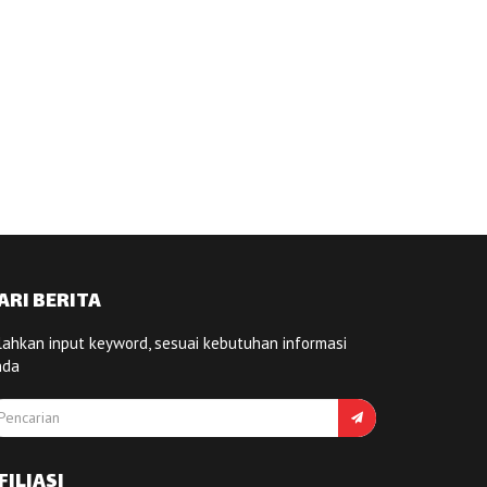
ARI BERITA
lahkan input keyword, sesuai kebutuhan informasi
nda
FILIASI