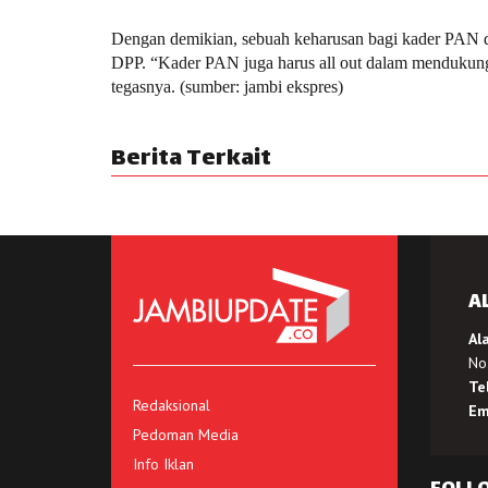
Dengan demikian, sebuah keharusan bagi kader PAN di
DPP. “Kader PAN juga harus all out dalam mendukung
tegasnya. (sumber: jambi ekspres)
Berita Terkait
A
Al
No.
Te
Redaksional
Em
Pedoman Media
Info Iklan