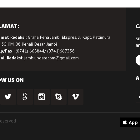
LAMAT:
C
amat Redaksi:
Graha Pena Jambi Ekspres, Jl. Kapt. Pattimura
Si
 35 KM. 08 Kenali Besar, Jambi
a
lp/Fax :
(0741) 668844/ (0741)667338.
ail Redaksi:
jambiupdatecom@gmail.com
A
OW US ON
Reserved
App 