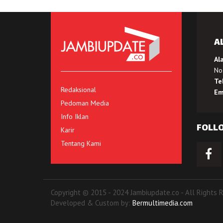
A
Al
No.
Te
Redaksional
Em
Pedoman Media
Info Iklan
FOLL
Karir
Tentang Kami
Copyright © 2015 - 2024 Jambiupdate.co - All Rights 
Developed & Custom by:
Bermultimedia.com