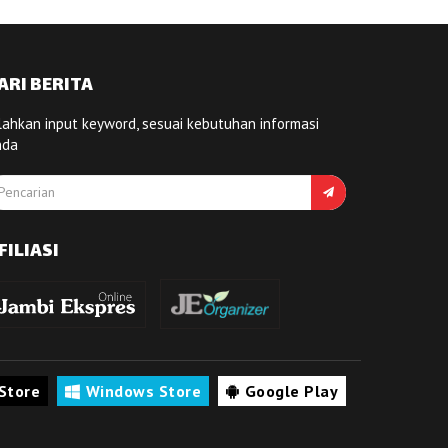
ARI BERITA
lahkan input keyword, sesuai kebutuhan informasi
nda
FILIASI
Store
Windows Store
Google Play