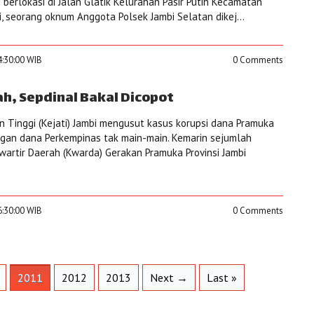
 berlokasi di Jalan Glatik Kelurahan Pasir Putih Kecamatan
, seorang oknum Anggota Polsek Jambi Selatan dikej...
4:30:00 WIB
0 Comments
h, Sepdinal Bakal Dicopot
n Tinggi (Kejati) Jambi mengusut kasus korupsi dana Pramuka
an dana Perkempinas tak main-main. Kemarin sejumlah
wartir Daerah (Kwarda) Gerakan Pramuka Provinsi Jambi
6:30:00 WIB
0 Comments
2011
2012
2013
Next →
Last »