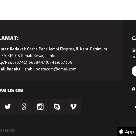
LAMAT:
C
amat Redaksi:
Graha Pena Jambi Ekspres, Jl. Kapt. Pattimura
Si
 35 KM. 08 Kenali Besar, Jambi
a
lp/Fax :
(0741) 668844/ (0741)667338.
ail Redaksi:
jambiupdatecom@gmail.com
A
OW US ON
Reserved
App 