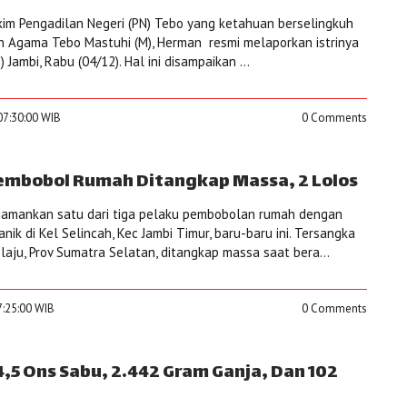
akim Pengadilan Negeri (PN) Tebo yang ketahuan berselingkuh
n Agama Tebo Mastuhi (M), Herman resmi melaporkan istrinya
 Jambi, Rabu (04/12). Hal ini disampaikan ...
07:30:00 WIB
0 Comments
embobol Rumah Ditangkap Massa, 2 Lolos
gamankan satu dari tiga pelaku pembobolan rumah dengan
ik di Kel Selincah, Kec Jambi Timur, baru-baru ini. Tersangka
laju, Prov Sumatra Selatan, ditangkap massa saat bera...
7:25:00 WIB
0 Comments
,5 Ons Sabu, 2.442 Gram Ganja, Dan 102