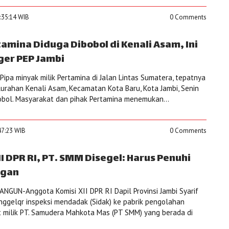
0:35:14 WIB
0 Comments
amina Diduga Dibobol di Kenali Asam, Ini
ger PEP Jambi
ipa minyak milik Pertamina di Jalan Lintas Sumatera, tepatnya
lurahan Kenali Asam, Kecamatan Kota Baru, Kota Jambi, Senin
bobol. Masyarakat dan pihak Pertamina menemukan...
47:23 WIB
0 Comments
II DPR RI, PT. SMM Disegel: Harus Penuhi
ngan
GUN-Anggota Komisi XII DPR RI Dapil Provinsi Jambi Syarif
ggelqr inspeksi mendadak (Sidak) ke pabrik pengolahan
 milik PT. Samudera Mahkota Mas (PT SMM) yang berada di