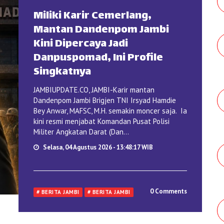
Miliki Karir Cemerlang,
Mantan Dandenpom Jambi
Kini Dipercaya Jadi
Danpuspomad, Ini Profile
Singkatnya
JAMBIUPDATE.CO, JAMBI-Karir mantan
Dandenpom Jambi Brigjen TNI Irsyad Hamdie
Bey Anwar, MAFSC, M.H. semakin moncer saja. Ia
kini resmi menjabat Komandan Pusat Polisi
Militer Angkatan Darat (Dan...
Selasa, 04 Agustus 2026 - 13:48:17 WIB
0 Comments
# BERITA JAMBI
# BERITA JAMBI