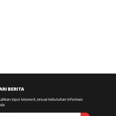
ARI BERITA
lahkan input keyword, sesuai kebutuhan informasi
nda