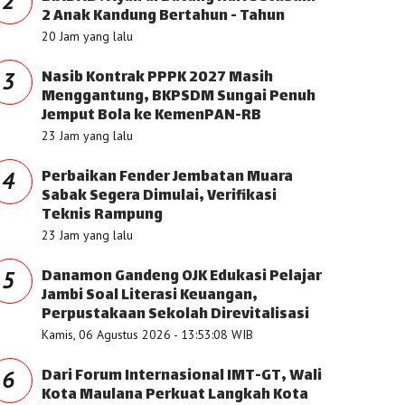
2
2 Anak Kandung Bertahun - Tahun
20 Jam yang lalu
Nasib Kontrak PPPK 2027 Masih
3
Menggantung, BKPSDM Sungai Penuh
Jemput Bola ke KemenPAN-RB
23 Jam yang lalu
Perbaikan Fender Jembatan Muara
4
Sabak Segera Dimulai, Verifikasi
Teknis Rampung
23 Jam yang lalu
Danamon Gandeng OJK Edukasi Pelajar
5
Jambi Soal Literasi Keuangan,
Perpustakaan Sekolah Direvitalisasi
Kamis, 06 Agustus 2026 - 13:53:08 WIB
Dari Forum Internasional IMT-GT, Wali
6
Kota Maulana Perkuat Langkah Kota