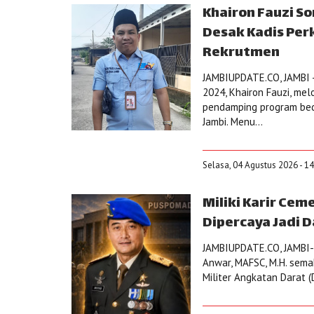
Khairon Fauzi S
Desak Kadis Per
Rekrutmen
JAMBIUPDATE.CO, JAMBI 
2024, Khairon Fauzi, mel
pendamping program bed
Jambi. Menu...
Selasa, 04 Agustus 2026 - 1
Miliki Karir Ce
Dipercaya Jadi D
JAMBIUPDATE.CO, JAMBI-
Anwar, MAFSC, M.H. sema
Militer Angkatan Darat 