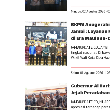
Minggu, 02 Agustus 2026 - 0
BKPM Anugerahi 
Jambi : Layanan 
di Era Maulana-
JAMBIUPDATE.CO, JAMBI –
tingkat nasional. Di baw
Wakil Wali Kota Diza Hazr
Sabtu, 01 Agustus 2026 - 10:
Gubernur Al Har
Jejak Peradaban
JAMBIUPDATE.CO, MUAROJA
apresiasi terhadap pere