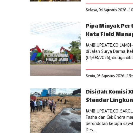
Selasa, 04 Agustus 2026 - 1
Pipa Minyak Pert
Kata Field Mana
JAMBIUPDATE.CO, JAMBI-P
di Jalan Surya Darma, Ke
(03/08/2026), diduga di
Senin, 03 Agustus 2026 - 19:
Disidak Komisi X
Standar Lingku
JAMBIUPDATE.CO, SAROLAN
Fasha dan Cek Endra men
berondolan kelapa sawit
Des...