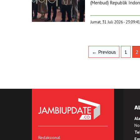
(Menbud) Republik Indon
Jumat, 31 Juli 2026 - 23:09:4
← Previous
1
2
A
Al
No.
Te
Redaksional
Em