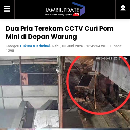
Dua Pria Terekam CCTV Curi Pom
Mini di Depan Warung
Kategori
Hukum & Kriminal
-
Rabu, 03 Juni 2026 - 16:49:54 WIB
| Dibaca:
1298