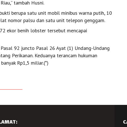
Riau,” tambah Husni.
ukti berupa satu unit mobil minibus warna putih, 10
pelat nomor palsu dan satu unit telepon genggam.
872 ekor benih lobster tersebut mencapai
t Pasal 92 juncto Pasal 26 Ayat (1) Undang-Undang
ntang Perikanan. Keduanya terancam hukuman
banyak Rp1,5 miliar.(*)
LAMAT:
C