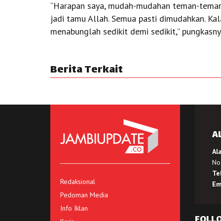
“Harapan saya, mudah-mudahan teman-teman ya
jadi tamu Allah. Semua pasti dimudahkan. Ka
menabunglah sedikit demi sedikit,” pungkasny
Berita Terkait
A
Al
No.
Te
Redaksional
Em
Pedoman Media
Info Iklan
FOLL