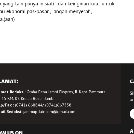
ng lain punya inisiatif dan keinginan kuat untuk
lau ekonomi pas-pasan, jangan menyerah,
a.(aan)
LAMAT:
C
amat Redaksi:
Graha Pena Jambi Ekspres, Jl. Kapt. Pattimura
Si
 35 KM. 08 Kenali Besar, Jambi
a
lp/Fax :
(0741) 668844/ (0741)667338.
ail Redaksi:
jambiupdatecom@gmail.com
A
OW US ON