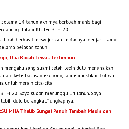
selama 14 tahun akhirnya berbuah manis bagi
tergabung dalam Kloter BTH 20.
Martinah berhasil mewujudkan impiannya menjadi tamu
 selama belasan tahun.
ungo, Dua Bocah Tewas Tertimbun
nah mengaku sang suami telah lebih dulu menunaikan
p dalam keterbatasan ekonomi, ia membuktikan bahwa
 untuk meraih cita-cita.
r BTH 20. Saya sudah menunggu 14 tahun. Saya
 lebih dulu berangkat,” ungkapnya.
 RSU MHA Thalib Sungai Penuh Tambah Mesin dan
 depot kecil-kecilan. Setiap pagi, ia berkeliling