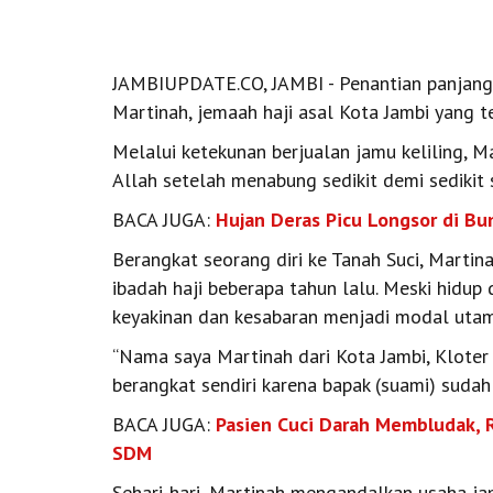
JAMBIUPDATE.CO, JAMBI - Penantian panjang 
Martinah, jemaah haji asal Kota Jambi yang 
Melalui ketekunan berjualan jamu keliling, 
Allah setelah menabung sedikit demi sedikit
BACA JUGA:
Hujan Deras Picu Longsor di B
Berangkat seorang diri ke Tanah Suci, Marti
ibadah haji beberapa tahun lalu. Meski hidu
keyakinan dan kesabaran menjadi modal utama
“Nama saya Martinah dari Kota Jambi, Klote
berangkat sendiri karena bapak (suami) sudah
BACA JUGA:
Pasien Cuci Darah Membludak,
SDM
Sehari-hari, Martinah mengandalkan usaha jamu