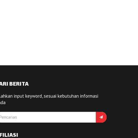
ARI BERITA
lahkan input keyword, sesuai kebutuhan informasi
nda
FILIASI