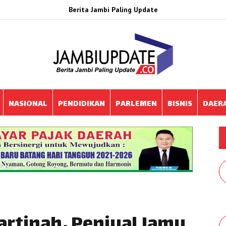
Berita Jambi Paling Update
NASIONAL
PENDIDIKAN
PARLEMEN
BISNIS
DAER
artinah, Penjual Jamu