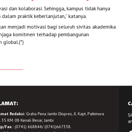
asi dan kolaborasi. Sehingga, kampus tidak hanya
 dalam praktik keberlanjutan,” katanya.
an menjadi motivasi bagi seluruh sivitas akademika
menjaga komitmen terhadap pembangunan
 global.(*)
LAMAT:
C
amat Redaksi:
Graha Pena Jambi Ekspres, Jl. Kapt. Pattimura
Si
 35 KM. 08 Kenali Besar, Jambi
a
lp/Fax :
(0741) 668844/ (0741)667338.