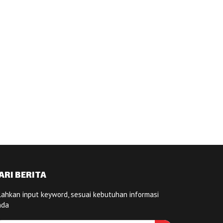
ARI BERITA
lahkan input keyword, sesuai kebutuhan informasi
nda