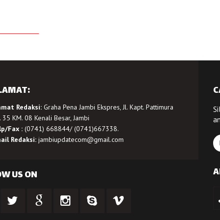
LAMAT:
C
amat Redaksi:
Graha Pena Jambi Ekspres, Jl. Kapt. Pattimura
Si
 35 KM. 08 Kenali Besar, Jambi
a
lp/Fax :
(0741) 668844/ (0741)667338.
ail Redaksi:
jambiupdatecom@gmail.com
A
OW US ON