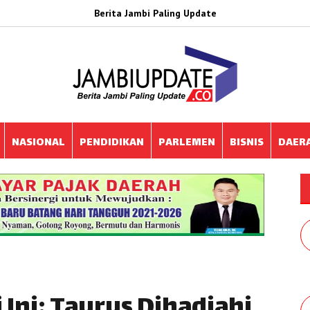
Berita Jambi Paling Update
NASIONAL
PENDIDIKAN
PARLEMEN
BISNIS
DAER
 Ini: Taurus Dihadiahi