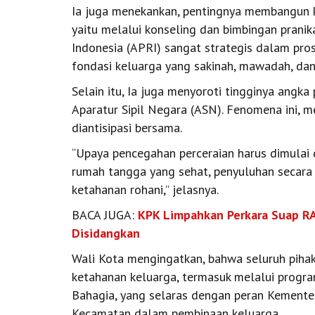
Ia juga menekankan, pentingnya membangun ke
yaitu melalui konseling dan bimbingan pranik
Indonesia (APRI) sangat strategis dalam pro
fondasi keluarga yang sakinah, mawadah, da
Selain itu, Ia juga menyoroti tingginya angka
Aparatur Sipil Negara (ASN). Fenomena ini, m
diantisipasi bersama.
“Upaya pencegahan perceraian harus dimulai 
rumah tangga yang sehat, penyuluhan secara r
ketahanan rohani,” jelasnya.
BACA JUGA:
KPK Limpahkan Perkara Suap RA
Disidangkan
Wali Kota mengingatkan, bahwa seluruh piha
ketahanan keluarga, termasuk melalui progr
Bahagia, yang selaras dengan peran Kement
Kecamatan dalam pembinaan keluarga.