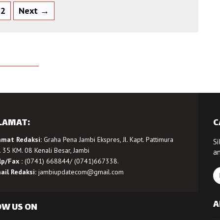
2
Next →
LAMAT:
C
amat Redaksi:
Graha Pena Jambi Ekspres, Jl. Kapt. Pattimura
Si
 35 KM. 08 Kenali Besar, Jambi
a
lp/Fax :
(0741) 668844/ (0741)667338.
ail Redaksi:
jambiupdatecom@gmail.com
A
OW US ON