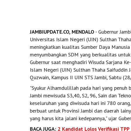
JAMBIUPDATE.CO, MENDALO
- Gubernur Jambi
Universitas Islam Negeri (UIN) Sulthan Thah
meningkatkan kualitas Sumber Daya Manusia (
menyumbangkan SDM yang berkualitas untuk 
Gubernur saat menghadiri Wisuda Sarjana Ke-
Islam Negeri (UIN) Sulthan Thaha Saifuddin Ja
Quzwain, Kampus II UIN STS Jambi, Sabtu (28
"Syukur Alhamdulillah pada hari yang penuh
Jambi mewisuda S3,40, S2, 96, Sain dan Tekn
keseluruhan yang diwisuda hari ini 780 orang
berbuat untuk Provinsi Jambi dan daerah lain
yang harus kita jalani kedepannya," ujar Guber
BACA JUGA:
2 Kandidat Lolos Verifikasi TP