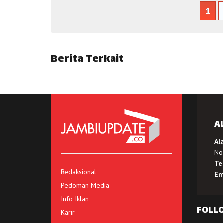
1
Berita Terkait
A
Al
No.
Te
Redaksional
Em
Pedoman Media
Info Iklan
FOLL
Karir