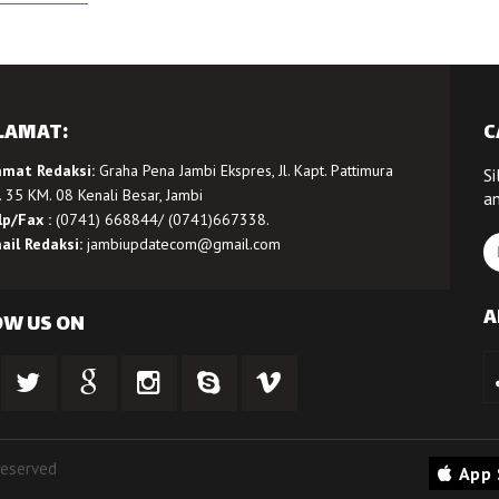
LAMAT:
C
amat Redaksi:
Graha Pena Jambi Ekspres, Jl. Kapt. Pattimura
Si
 35 KM. 08 Kenali Besar, Jambi
a
lp/Fax :
(0741) 668844/ (0741)667338.
ail Redaksi:
jambiupdatecom@gmail.com
A
OW US ON
Reserved
App 