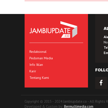
A
Al
No.
Te
Redaksional
Em
Pedoman Media
Info Iklan
FOLL
Karir
Tentang Kami
Copyright © 2015 - 2024 Jambiupdate.co - All Rights 
Developed & Custom by:
Bermultimedia.com