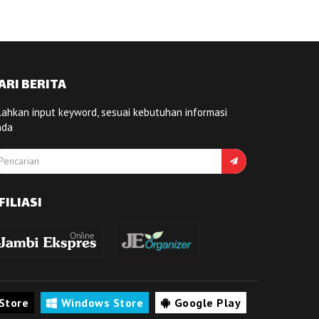
ARI BERITA
lahkan input keyword, sesuai kebutuhan informasi
nda
FILIASI
Store
Windows Store
Google Play