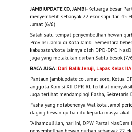
JAMBIUPDATE.CO, JAMBI-
Keluarga besar Par
menyembelih sebanyak 22 ekor sapi dan 45 e
Jumat (6/6).
Salah satu tempat penyembelihan hewan qur
Provinsi Jambi di Kota Jambi. Sementara beber
kabupaten/kota lainnya oleh DPD-DPD NasDem
juga yang melakukan qurban Sabtu besok (7/6
BACA JUGA:
Dari Balik Jeruji, Lapas Kelas 
Pantaun jambiupdate.co Jumat sore, Ketua 
anggota Komisi XII DPR RI, terlihat menyaks
Juga terlihat mendampingi Fasha, Sekretari
Fasha yang notabenenya Walikota Jambi per
daging hewan qurban itu kepada masyarakat.
‘’Alhamdulillah, hari ini, DPW Partai NasDe
penyembelihan hewan qurban sebanyak 22 ekor