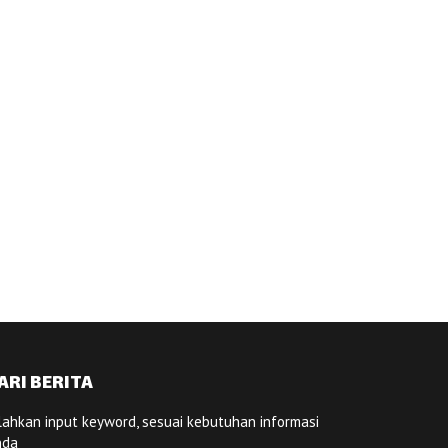
ARI BERITA
lahkan input keyword, sesuai kebutuhan informasi
nda