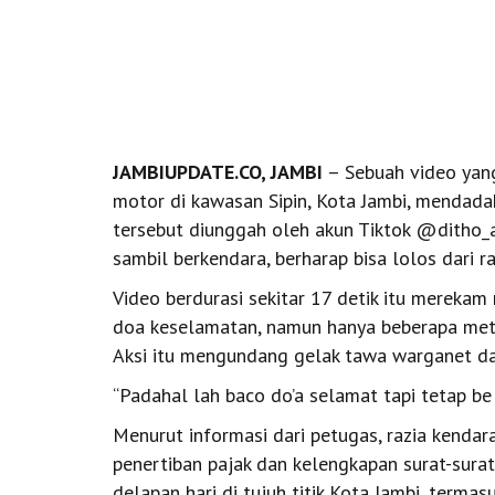
JAMBIUPDATE.CO, JAMBI
– Sebuah video yang
motor di kawasan Sipin, Kota Jambi, mendad
tersebut diunggah oleh akun Tiktok @ditho
sambil berkendara, berharap bisa lolos dari 
Video berdurasi sekitar 17 detik itu merek
doa keselamatan, namun hanya beberapa mete
Aksi itu mengundang gelak tawa warganet d
“Padahal lah baco do’a selamat tapi tetap be 
Menurut informasi dari petugas, razia kendar
penertiban pajak dan kelengkapan surat-sur
delapan hari di tujuh titik Kota Jambi, termas