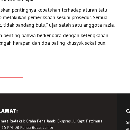
skan pentingnya kepatuhan terhadap aturan lalu
tap melakukan pemeriksaan sesuai prosedur. Semua
 tidak pandang bulu,” ujar salah satu anggota razia.
un penting bahwa berkendara dengan kelengkapan
engah harapan dan doa paling khusyuk sekalipun.
LAMAT:
C
amat Redaksi:
Graha Pena Jambi Ekspres, Jl. Kapt. Pattimura
Si
 35 KM. 08 Kenali Besar, Jambi
a