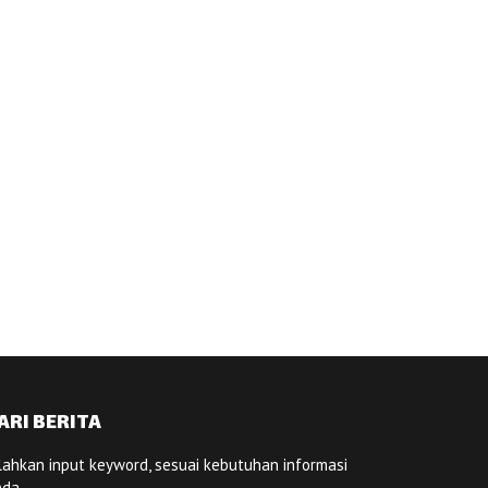
ARI BERITA
lahkan input keyword, sesuai kebutuhan informasi
nda