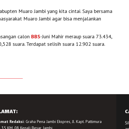
abupten Muaro Jambi yang kita cintai. Saya bersama
masyarakat Muaro Jambi agar bisa menjalankan
pasangan calon
BBS
-Juni Mahir meraup suara 73.434,
28 suara. Terdapat selisih suara 12.902 suara.
LAMAT:
C
amat Redaksi:
Graha Pena Jambi Ekspres, Jl. Kapt. Pattimura
Si
 35 KM. 08 Kenali Besar, Jambi
a