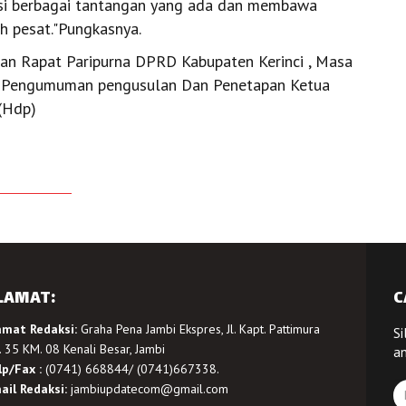
si berbagai tantangan yang ada dan membawa
h pesat."Pungkasnya.
kan Rapat Paripurna DPRD Kabupaten Kerinci , Masa
a Pengumuman pengusulan Dan Penetapan Ketua
(Hdp)
LAMAT:
C
amat Redaksi:
Graha Pena Jambi Ekspres, Jl. Kapt. Pattimura
Si
 35 KM. 08 Kenali Besar, Jambi
a
lp/Fax :
(0741) 668844/ (0741)667338.
ail Redaksi:
jambiupdatecom@gmail.com