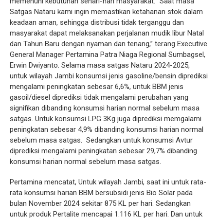
memenuhi kebutuhan sehari-hari masyarakat. “Saat masa
Satgas Nataru kami ingin memastikan ketahanan stok dalam
keadaan aman, sehingga distribusi tidak terganggu dan
masyarakat dapat melaksanakan perjalanan mudik libur Natal
dan Tahun Baru dengan nyaman dan tenang,” terang Executive
General Manager Pertamina Patra Niaga Regional Sumbagsel,
Erwin Dwiyanto. Selama masa satgas Nataru 2024-2025,
untuk wilayah Jambi konsumsi jenis gasoline/bensin diprediksi
mengalami peningkatan sebesar 6,6%, untuk BBM jenis
gasoil/diesel diprediksi tidak mengalami perubahan yang
signifikan dibanding konsumsi harian normal sebelum masa
satgas. Untuk konsumsi LPG 3Kg juga diprediksi memgalami
peningkatan sebesar 4,9% dibanding konsumsi harian normal
sebelum masa satgas. Sedangkan untuk konsumsi Avtur
diprediksi mengalami peningkatan sebesar 29,7% dibanding
konsumsi harian normal sebelum masa satgas.
Pertamina mencatat, Untuk wilayah Jambi, saat ini untuk rata-
rata konsumsi harian BBM bersubsidi jenis Bio Solar pada
bulan November 2024 sekitar 875 KL per hari. Sedangkan
untuk produk Pertalite mencapai 1.116 KL per hari. Dan untuk