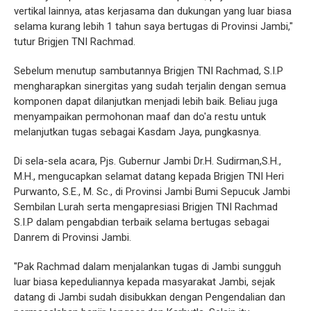
vertikal lainnya, atas kerjasama dan dukungan yang luar biasa
selama kurang lebih 1 tahun saya bertugas di Provinsi Jambi,"
tutur Brigjen TNI Rachmad.
Sebelum menutup sambutannya Brigjen TNI Rachmad, S.I.P
mengharapkan sinergitas yang sudah terjalin dengan semua
komponen dapat dilanjutkan menjadi lebih baik. Beliau juga
menyampaikan permohonan maaf dan do'a restu untuk
melanjutkan tugas sebagai Kasdam Jaya, pungkasnya.
Di sela-sela acara, Pjs. Gubernur Jambi Dr.H. Sudirman,S.H.,
M.H., mengucapkan selamat datang kepada Brigjen TNI Heri
Purwanto, S.E., M. Sc., di Provinsi Jambi Bumi Sepucuk Jambi
Sembilan Lurah serta mengapresiasi Brigjen TNI Rachmad
S.I.P dalam pengabdian terbaik selama bertugas sebagai
Danrem di Provinsi Jambi.
"Pak Rachmad dalam menjalankan tugas di Jambi sungguh
luar biasa kepeduliannya kepada masyarakat Jambi, sejak
datang di Jambi sudah disibukkan dengan Pengendalian dan