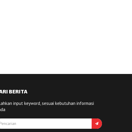
ARI BERITA
lahkan input keyword, sesuai kebutuhan informasi
nda