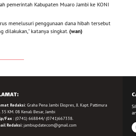
ibah pemerintah Kabupaten Muaro Jambi ke KONI
 terus menelusuri penggunaan dana hibah tersebut
g dilakukan," katanya singkat.
(wan)
LAMAT:
C
amat Redaksi:
Graha Pena Jambi Ekspres, Jl. Kapt. Pattimura
Si
 35 KM. 08 Kenali Besar, Jambi
a
lp/Fax :
(0741) 668844/ (0741)667338.
ail Redaksi:
jambiupdatecom@gmail.com